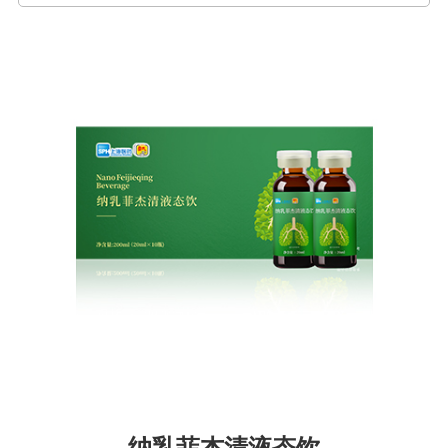
纳乳菲杰清液态饮