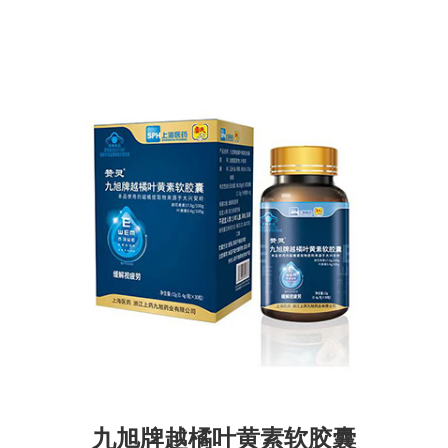
九旭牌越橘叶黄素软胶囊