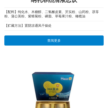
【配料】纯化水、木糖醇、二氢槲皮素、芡实粉、山药粉、茯苓
粉、蒲公英粉、紫锥菊粉、磷脂、草莓果汁粉、橄榄油
【贮藏方法】置阴凉通风干燥处
查阅更多