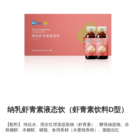
纳乳虾青素液态饮（虾青素饮料D型）
【配料】 纯化水、雨生红球藻提取物（虾青素）、酵母抽提物、赤
藓糖醇、木糖醇、磷脂、食用香精（水蜜桃香精）、胭脂虫红