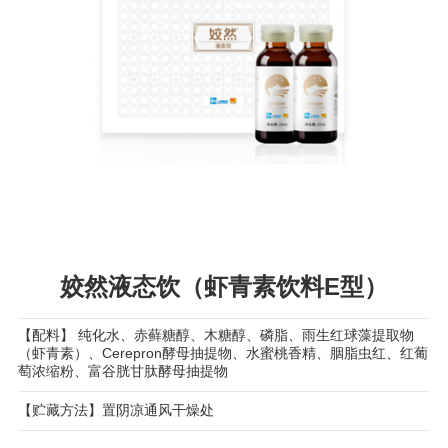
姣然液态饮（虾青素饮料E型）
【配料】 纯化水、赤藓糖醇、木糖醇、磷脂、雨生红球藻提取物
（虾青素）、Cerepron酵母抽提物、水蜜桃香精、胭脂虫红、红葡
萄浓缩粉、富谷胱甘肽酵母抽提物
【贮藏方法】置阴凉通风干燥处