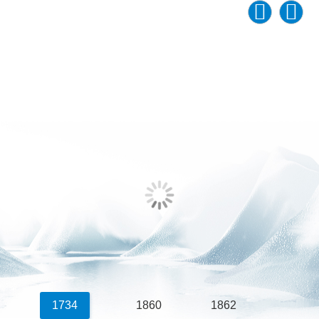
1734
1860
1862
1958