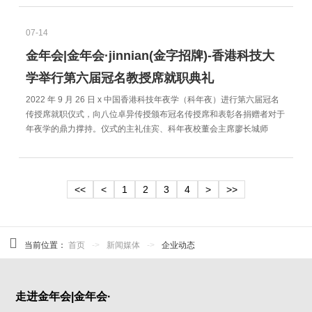
07-14
金年会|金年会·jinnian(金字招牌)-香港科技大
学举行第六届冠名教授席就职典礼
2022 年 9 月 26 日 x 中国香港科技年夜学（科年夜）进行第六届冠名
传授席就职仪式，向八位卓异传授颁布冠名传授席和表彰各捐赠者对于
年夜学的鼎力撑持。仪式的主礼佳宾、科年夜校董会主席廖长城师
<<
<
1
2
3
4
>
>>
当前位置：
首页
->
新闻媒体
->
企业动态
走进金年会|金年会·