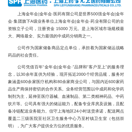
上海金年会|金年会·医药有限公司是世界500强金年会|金年
会·集团旗下A级业务单位上海金年会|金年会·药业有限公司的全
资独立子公司，注册资金 15000 万元。是上海区域市场规模最
大、网络最全、实力最强的中成药分销商之一。
公司作为国家储备商品定点单位，承担着为国家储运战略
药品的社会责任。
公司凭借百年“金年会|金年会·”品牌和“客户至上”的服务理
念，以30余年直供为经验，现开拓近2000个经营品规，服务对
象涵盖600余家医疗机构和80余家商业公司，与国内近600家药
品生产商保持密切的合作关系。业务经营范围以中成药和化学药
制剂为主，延伸至医疗器械、血液制品、第二类精神药品、中药
饮片等。公司具有强大的储运能力，配备专业库房及设施，且配
备冷链配送业务能力。信守上海地区24小时送货承诺，配送网点
覆盖二三级医院至社区卫生服务中心乃至村镇卫生室（包括崇
明），为广大客户提供全方位的优质服务。