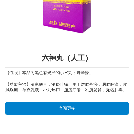
六神丸（人工）
【性状】本品为黑色有光泽的小水丸；味辛辣。
【功能主治】清凉解毒，消炎止痛。用于烂喉丹痧，咽喉肿痛，喉
风喉痈，单双乳蛾，小儿热疖，痈疡疔疮，乳痈发背，无名肿毒。
查阅更多