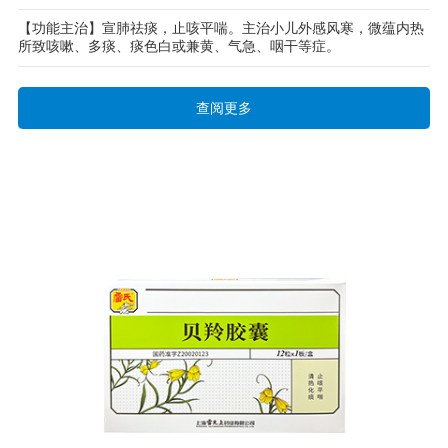
【功能主治】宣肺祛痰，止咳平喘。主治小儿外感风寒，微蕴内热
所致咳嗽、多痰、痰色白或兼黄、气急、咽干等症。
查阅更多