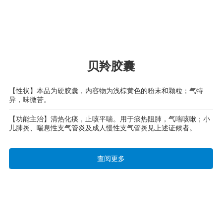
贝羚胶囊
【性状】本品为硬胶囊，内容物为浅棕黄色的粉末和颗粒；气特
异，味微苦。
【功能主治】清热化痰，止咳平喘。用于痰热阻肺，气喘咳嗽；小
儿肺炎、喘息性支气管炎及成人慢性支气管炎见上述证候者。
查阅更多