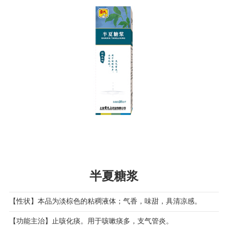
半夏糖浆
【性状】本品为淡棕色的粘稠液体；气香，味甜，具清凉感。
【功能主治】止咳化痰。用于咳嗽痰多，支气管炎。