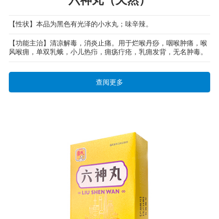
【性状】本品为黑色有光泽的小水丸；味辛辣。
【功能主治】清凉解毒，消炎止痛。用于烂喉丹痧，咽喉肿痛，喉
风喉痈，单双乳蛾，小儿热疖，痈疡疔疮，乳痈发背，无名肿毒。
查阅更多