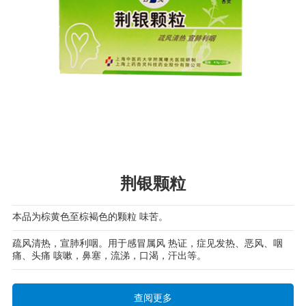
荆银颗粒
本品为棕黄色至棕褐色的颗粒 味苦。
疏风清热，宣肺利咽。用于感冒属风 热证，症见发热、恶风、咽
痛、头痛 咳嗽，鼻塞，流涕，口渴，汗出等。
查阅更多