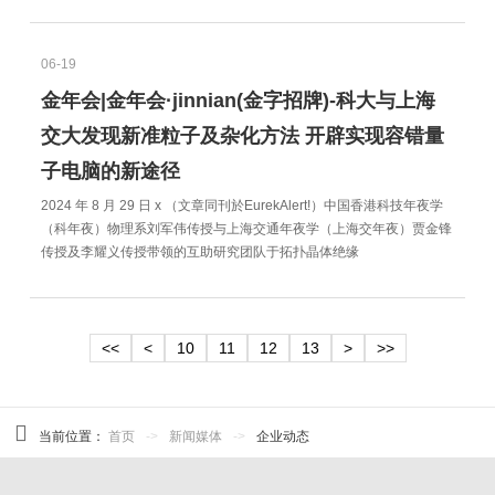
06-19
金年会|金年会·jinnian(金字招牌)-科大与上海
交大发现新准粒子及杂化方法 开辟实现容错量
子电脑的新途径
2024 年 8 月 29 日 x （文章同刊於EurekAlert!）中国香港科技年夜学
（科年夜）物理系刘军伟传授与上海交通年夜学（上海交年夜）贾金锋
传授及李耀义传授带领的互助研究团队于拓扑晶体绝缘
<<
<
10
11
12
13
>
>>
当前位置：
首页
->
新闻媒体
->
企业动态