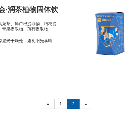
会·润茶植物固体饮
乌龙茶、鲜芦根提取物、桔梗提
、青果提取物、薄荷提取物
凉避光干燥处，避免阳光暴晒
«
1
2
»