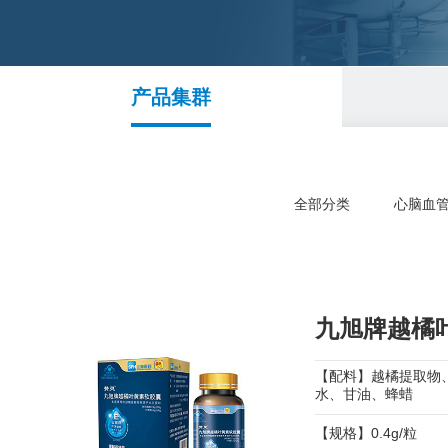
产品集群
全部分类
心脑血
九旭牌越橘
【配料】越橘提取物
水、甘油、蜂蜡
【规格】0.4g/粒