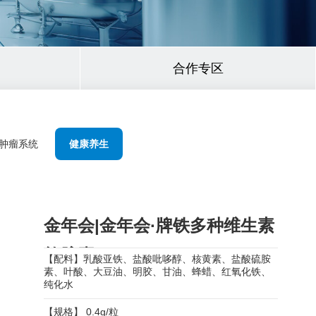
合作专区
肿瘤系统
健康养生
金年会|金年会·牌铁多种维生素
软胶囊
【配料】乳酸亚铁、盐酸吡哆醇、核黄素、盐酸硫胺
素、叶酸、大豆油、明胶、甘油、蜂蜡、红氧化铁、
纯化水
【规格】 0.4g/粒