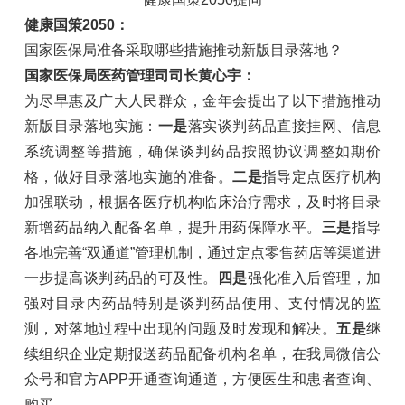
健康国策2050：
国家医保局准备采取哪些措施推动新版目录落地？
国家医保局医药管理司司长黄心宇：
为尽早惠及广大人民群众，金年会提出了以下措施推动
新版目录落地实施：
一是
落实谈判药品直接挂网、信息
系统调整等措施，确保谈判药品按照协议调整如期价
格，做好目录落地实施的准备。
二是
指导定点医疗机构
加强联动，根据各医疗机构临床治疗需求，及时将目录
新增药品纳入配备名单，提升用药保障水平。
三是
指导
各地完善“双通道”管理机制，通过定点零售药店等渠道进
一步提高谈判药品的可及性。
四是
强化准入后管理，加
强对目录内药品特别是谈判药品使用、支付情况的监
测，对落地过程中出现的问题及时发现和解决。
五是
继
续组织企业定期报送药品配备机构名单，在我局微信公
众号和官方APP开通查询通道，方便医生和患者查询、
购买。