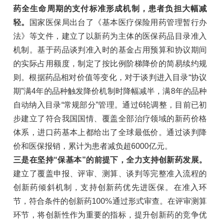
药全生命周期的支付标准形成机制，患者负担大幅减
轻。
国家医保局出台了《基本医疗保险用药管理暂行办
法》等文件，建立了以新药为主体的医保药品目录准入
机制。基于药品谈判准入时的基金占用预算和协议期间
的实际占用额度，制定了按比例阶梯降价的简易续约规
则。根据药品相对价值等变化，对于谈判进入目录“协议
期”满4年的品种触发降价机制时降幅减半，满8年的品种
自动纳入目录“常规部分”管理。通过6轮调整，目前已初
步建立了符合我国国情、覆盖全部治疗领域的新药价格
体系，进口药基本上都给出了全球最低价。通过谈判降
价和医保报销，累计为患者减负超6000亿元。
三是在坚持“保基本”的前提下，全力支持创新药发展。
建立了覆盖申报、评审、测算、谈判等完整准入流程的
创新药倾斜机制，支持创新药优先进医保。在准入环
节，符合条件的创新药100%通过形式审查。在评审测算
环节，将创新性作为重要的指标，提升创新药的竞争优