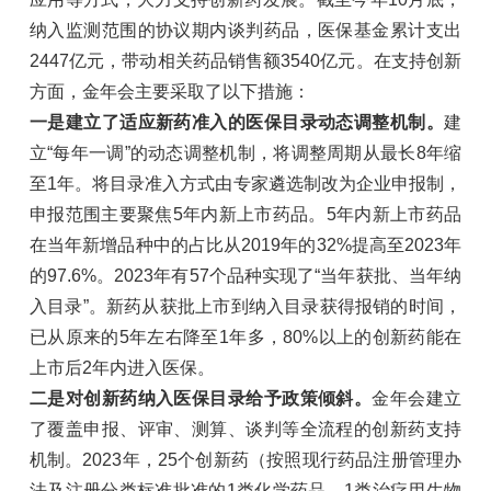
纳入监测范围的协议期内谈判药品，医保基金累计支出
2447亿元，带动相关药品销售额3540亿元。在支持创新
方面，金年会主要采取了以下措施：
一是建立了适应新药准入的医保目录动态调整机制。
建
立“每年一调”的动态调整机制，将调整周期从最长8年缩
至1年。将目录准入方式由专家遴选制改为企业申报制，
申报范围主要聚焦5年内新上市药品。5年内新上市药品
在当年新增品种中的占比从2019年的32%提高至2023年
的97.6%。2023年有57个品种实现了“当年获批、当年纳
入目录”。新药从获批上市到纳入目录获得报销的时间，
已从原来的5年左右降至1年多，80%以上的创新药能在
上市后2年内进入医保。
二是对创新药纳入医保目录给予政策倾斜。
金年会建立
了覆盖申报、评审、测算、谈判等全流程的创新药支持
机制。2023年，25个创新药（按照现行药品注册管理办
法及注册分类标准批准的1类化学药品、1类治疗用生物