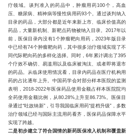
疗领域。谈判准入的药品中，肿瘤用药100个，高血
压、糖尿病、精神病等慢性病用药93个。通过谈判纳入
目录的药品，大部分都是近年来新上市、临床价值高的
药品，大量新机制、新靶点药物被纳入目录。2017年以
前，医保目录内没有1个肿瘤靶向用药，2023年版目录
中已经有74个肿瘤靶向药，其中很多治疗领域实现了不
同代际靶向药的多样化选择。同时，6年累计调出了395
个疗效不确切、易滥用以及临床被淘汰、或者即将退市
的药品。从临床使用情况看，目录内药品在医疗机构用
药的占比逐年上升。中国药学会对部分样本医院的监测
表明，2018-2022年医保药品使用金额占样本医院院均
全药使用金额比例，从80.28%上升至86.73%。医保目
录通过“吐故纳新”，引导我国临床用药“提档升级”，多数
治疗领域已经与国际主流用药看齐，医保药品保障水平
实现了跨越。
二是初步建立了符合国情的新药医保准入机制和覆盖新