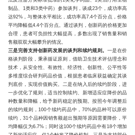
制品、1类和3类中药）参加谈判，谈成23个，成功率高
达92%，与整体水平相比，成功率高7.4个百分点，价格
平均降幅低4.4个百分点。通过谈判，创新药的价格更加
合理，患者可负担性大幅提高，多数出现了销售量和销
售额双双大幅攀升的情况。
三是完善支持创新药发展的谈判和续约规则。
一是在价
格谈判阶段，秉承循证原则，借助卫生技术评估理念和
技术，从安全性、有效性、经济性、创新性、公平性等
多维度综合研判药品价值，根据患者临床获益确定其谈
判底价，实现价值购买。二是在纳入后的续约阶段，进
一步优化了规则，适当控制续约、新增适应症降价的品
种数量和降幅，给予新药稳定的预期。按照今年调整后
的续约规则，100个续约药品中，70%的品种可以原价
续约，31个品种因销售额超出预期等原因需要降价，平
均降幅仅为6.7%；同时这100个续约药品中有18个增加
了新的适应症，仅1个触发了降价机制。三是为支持部分